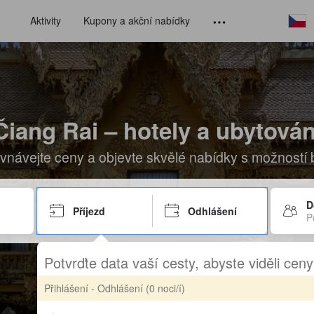
Aktivity
Kupony a akční nabídky
Čiang Rai – hotely a ubytován
vnávejte ceny a objevte skvělé nabídky s možností
D
Příjezd
Odhlášení
P
Potvrďte data vaší cesty, abyste viděli cen
Přihlášení - Odhlášení
(0 noci/í)