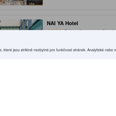
vše
NAI YA Hotel
Chiang Rai – centrum, Čiang Rai
na mapě
Bezplatná wi-fi
bazén
Parkování zdarma
, které jsou striktně nezbytné pro funkčnost stránek. Analytické nebo
"
It's a five star hotel for a 3 star price.
"
Zobrazit
vše
One Budget Hotel Chiangra