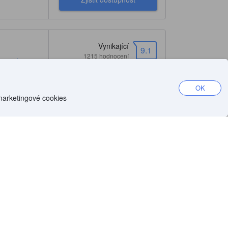
Vynikající
9.1
1215 hodnocení
 – zobrazit
+5
OK
 marketingové cookies
Prům. cena za noc
62 USD
Zjistit dostupnost
i
Vynikající
9.3