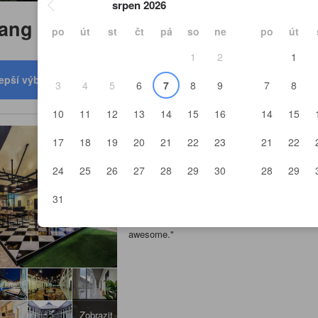
srpen 2026
iang Rai
po
út
st
čt
pá
so
ne
po
út
1
2
1
epší výběr
Od nejnižší ceny
Nejblí
3
4
5
6
7
8
9
7
8
10
11
12
13
14
15
16
14
15
Mercy Hostel
17
18
19
20
21
22
23
21
22
Chiang Rai – centrum, Čiang Rai – zo
24
25
26
27
28
29
30
28
29
mapě
Bezplatná wi-fi
Parkování zdarma
+6
31
"
Facilities such as "Cook your own breakfast"
awesome.
"
Zobrazit