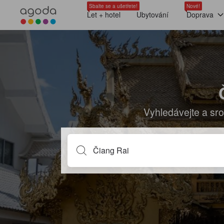
Sbalte se a ušetřete!
Nové!
Let + hotel
Ubytování
Doprava
Vyhledávejte a sro