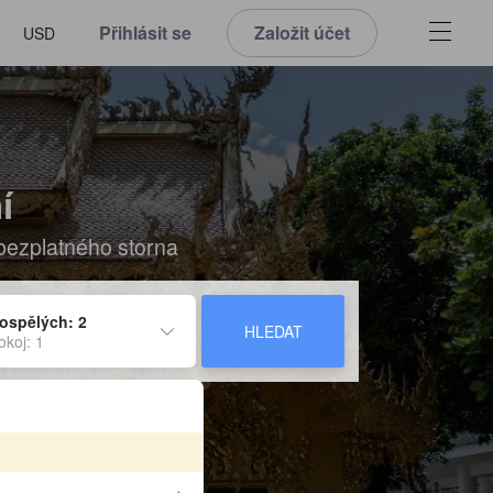
Přihlásit se
Založit účet
USD
í
 bezplatného storna
ospělých: 2
HLEDAT
okoj: 1
y