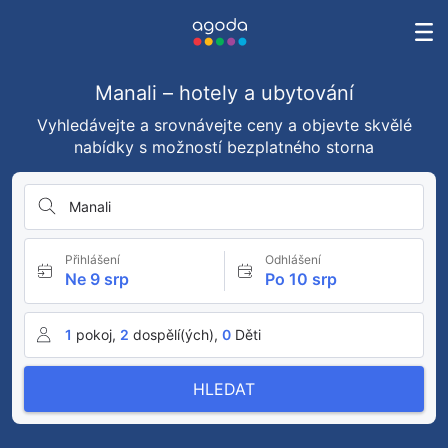
Manali – hotely a ubytování
Vyhledávejte a srovnávejte ceny a objevte skvělé
nabídky s možností bezplatného storna
Manali
Přihlášení
Odhlášení
Ne 9 srp
Po 10 srp
1
pokoj,
2
dospělí(ých),
0
Děti
HLEDAT