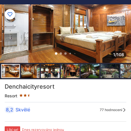
1/108
Hodnocení hvězdičkami: 2.5
Denchaicityresort
Resort
8,2
Skvělé
77 hodnocení
Líbí se!
Dnes rezervováno jednou