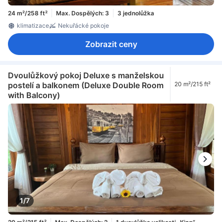
24 m²/258 ft²
Max. Dospělých: 3
3 jednolůžka
klimatizace
Nekuřácké pokoje
Zobrazit ceny
Dvoulůžkový pokoj Deluxe s manželskou
postelí a balkonem (Deluxe Double Room
20 m²/215 ft²
with Balcony)
1/7