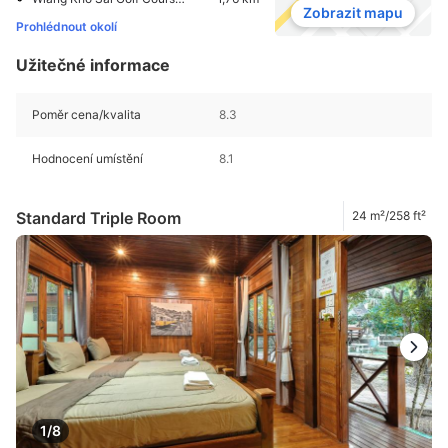
Zobrazit mapu
Prohlédnout okolí
Užitečné informace
Poměr cena/kvalita
8.3
Hodnocení umístění
8.1
Standard Triple Room
24 m²/258 ft²
1/8