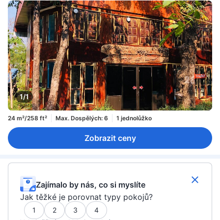
1/1
24 m²/258 ft²
Max. Dospělých: 6
1 jednolůžko
Zobrazit ceny
Zajímalo by nás, co si myslíte
Jak těžké je porovnat typy pokojů?
1
2
3
4