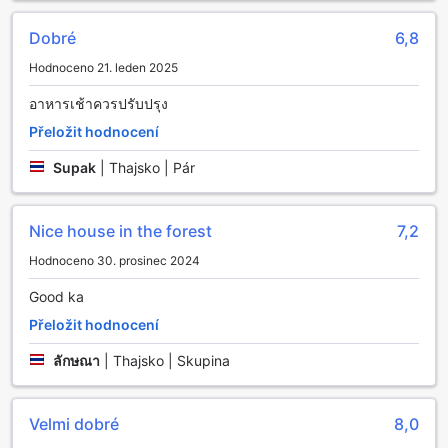
už se rozhodnete pro soutěžení nebo jen pro zábavu,
badmintonový kurt v Denchaicityresort je skvělým místem
Dobré
6,8
pro aktivní trávení volného času v srdci Thajska.
Hodnoceno 21. leden 2025
Pohodlné vybavení Denchaicityresort pro váš komfort
อาหารเช้าควรปรับปรุง
Přeložit hodnocení
Denchaicityresort v Phrae, Thajsko, nabízí svým hostům
širokou škálu pohodlných zařízení, která zajišťují
Supak
|
Thajsko | Pár
bezstarostný a příjemný pobyt. Mezi klíčové služby patří
bezplatné Wi-Fi ve všech pokojích, které vám umožní
zůstat ve spojení s blízkými nebo pracovat na svých
Nice house in the forest
7,2
projektech bez jakýchkoliv přerušení. Kromě toho je k
dispozici Wi-Fi v veřejných prostorách, takže si můžete
Hodnoceno 30. prosinec 2024
užívat internet i při relaxaci v hotelových společenských
prostorách. Pro kuřáky je vyhrazená zóna, která zajišťuje
Good ka
pohodlí pro všechny hosty.
Přeložit hodnocení
Pro hosty, kteří chtějí ušetřit čas, resort nabízí expresní
check-in a check-out, což usnadňuje příjezd i odjezd.
ลักษณา
|
Thajsko | Skupina
Každodenní úklid pokojů zajistí, že vaše ubytování bude
vždy čisté a připravené na vaše návraty. A pokud
potřebujete vyprat prádlo, můžete využít služeb prádelny
Velmi dobré
8,0
a suchého čištění, které vám umožní soustředit se na to, co