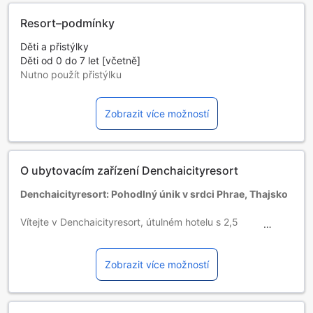
Resort–podmínky
Děti a přistýlky
Děti od 0 do 7 let [včetně]
Nutno použít přistýlku
Přistýlky závisí na vybraném pokoji, pro více podrobností
zkontrolujte kapacitu jednotlivých pokojů.
Zobrazit více možností
Pokud rezervujete více jak 5 pokojů, mohou se na vás
vztahovat odlišné podmínky.
O ubytovacím zařízení Denchaicityresort
Denchaicityresort: Pohodlný únik v srdci Phrae, Thajsko
Vítejte v Denchaicityresort, útulném hotelu s 2,5
hvězdičkami, který byl otevřen v roce 2020 a nachází se v
malebném městě Phrae v Thajsku. Tento moderní resort
nabízí pohodlné ubytování s celkem 16 pokoji, které jsou
Zobrazit více možností
ideální pro jednotlivce, páry i rodiny. S přátelskou
atmosférou a pečlivě navrženými interiéry se
Denchaicityresort stává ideálním místem pro relaxaci a