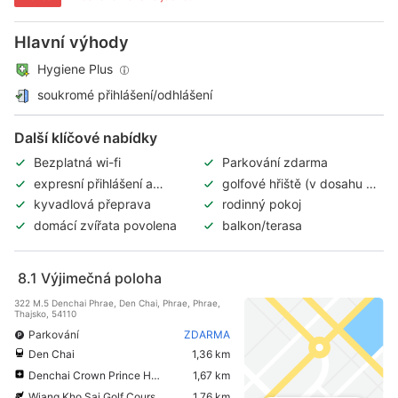
Hlavní výhody
Hygiene Plus
soukromé přihlášení/odhlášení
Další klíčové nabídky
Bezplatná wi-fi
Parkování zdarma
expresní přihlášení a
golfové hřiště (v dosahu 3
odhlášení
km)
kyvadlová přeprava
rodinný pokoj
domácí zvířata povolena
balkon/terasa
8.1
Výjimečná poloha
322 M.5 Denchai Phrae, Den Chai, Phrae, Phrae,
Thajsko, 54110
Parkování
ZDARMA
Den Chai
1,36 km
Denchai Crown Prince Hospital
1,67 km
Wiang Kho Sai Golf Course Phrae
1,76 km