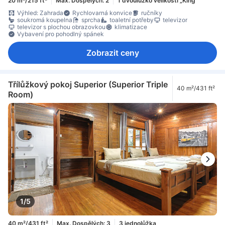
20 m²/215 ft²
Max. Dospělých: 2
1 dvoulůžko velikosti „King“
Výhled: Zahrada
Rychlovarná konvice
ručníky
soukromá koupelna
sprcha
toaletní potřeby
televizor
televizor s plochou obrazovkou
klimatizace
Vybavení pro pohodlný spánek
Zobrazit ceny
Třílůžkový pokoj Superior (Superior Triple
40 m²/431 ft²
Room)
1/5
40 m²/431 ft²
Max. Dospělých: 3
3 jednolůžka