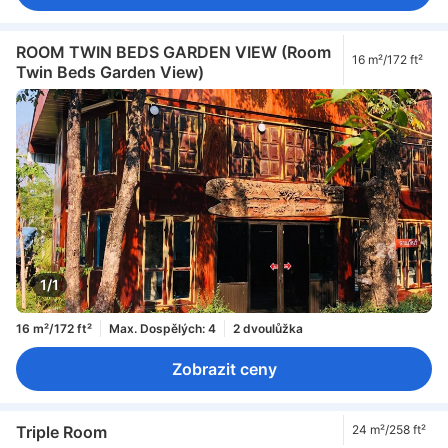
ROOM TWIN BEDS GARDEN VIEW (Room
16 m²/172 ft²
Twin Beds Garden View)
1/1
16 m²/172 ft²
Max. Dospělých: 4
2 dvoulůžka
Zobrazit ceny
Triple Room
24 m²/258 ft²