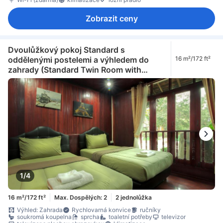
Zobrazit ceny
Dvoulůžkový pokoj Standard s
oddělenými postelemi a výhledem do
16 m²/172 ft²
zahrady (Standard Twin Room with
Garden View)
1/4
16 m²/172 ft²
Max. Dospělých: 2
2 jednolůžka
Výhled: Zahrada
Rychlovarná konvice
ručníky
soukromá koupelna
sprcha
toaletní potřeby
televizor