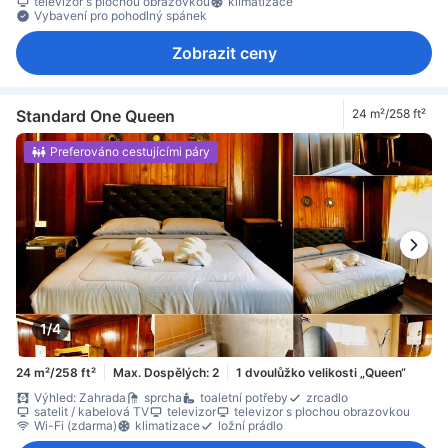
televizor s plochou obrazovkou
klimatizace
Vybavení pro pohodlný spánek
Zobrazit ceny
Standard One Queen
24 m²/258 ft²
Preferováno cestujícími páry
1/4
24 m²/258 ft²
Max. Dospělých: 2
1 dvoulůžko velikosti „Queen“
Výhled: Zahrada
sprcha
toaletní potřeby
zrcadlo
satelit / kabelová TV
televizor
televizor s plochou obrazovkou
Wi-Fi (zdarma)
klimatizace
ložní prádlo