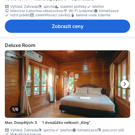
Výhled: Zahrada
sprcha
toaletní potřeby
telefon
televizor s plochou obrazovkou
Wi-Fi (zdarma)
klimatizace
ložní prádlo
zatemňovací závěsy
balená voda zdarma
Zobrazit ceny
Deluxe Room
1/6
Max. Dospělých: 3
1 dvoulůžko velikosti „King“
Výhled: Zahrada
sprcha
telefon
klimatizace
pracovní stůl
Nekuřácké pokoje