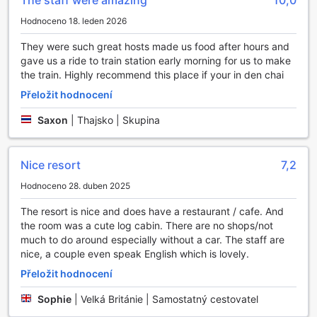
The staff were amazing
10,0
která nabízí klidné a malebné prostředí pro odpočinek. Pro
milovníky zábavy je k dispozici karaoke, které přináší
Hodnoceno 18. leden 2026
spoustu zábavy a smíchu. Zde si můžete zazpívat své
oblíbené písničky a užít si večer plný hudby a tance.
They were such great hosts made us food after hours and
Denchaicityresort je tak ideálním místem pro ty, kteří hledají
gave us a ride to train station early morning for us to make
kombinaci relaxace a zábavy.
the train. Highly recommend this place if your in den chai
Přeložit hodnocení
Sportovní zařízení v Denchaicityresort: Badmintonový
kurt
Saxon
|
Thajsko | Skupina
V Denchaicityresort v Phrae, Thajsko, se sportovní
nadšenci mohou těšit na špičkový badmintonový kurt,
Nice resort
7,2
který je ideálním místem pro aktivní odpočinek a zábavu.
Tento moderně vybavený kurt je navržen tak, aby
Hodnoceno 28. duben 2025
vyhovoval jak začátečníkům, tak i pokročilým hráčům, a
The resort is nice and does have a restaurant / cafe. And
nabízí dostatečný prostor pro intenzivní tréninky i přátelské
the room was a cute log cabin. There are no shops/not
zápasy. S kvalitním povrchem a dobře umístěnými sítěmi
much to do around especially without a car. The staff are
se můžete těšit na skvélé herní zážitky, které vás vtáhnou
nice, a couple even speak English which is lovely.
do světa rychlých míčků a strategických úderů.
Kurt je obklopen krásnou přírodou a poskytuje tak nejen
Přeložit hodnocení
perfektní podmínky pro hru, ale také příjemné prostředí pro
relaxaci mezi zápasy. Hosté mohou využít možnost
Sophie
|
Velká Británie | Samostatný cestovatel
rezervace kurtu a užít si čas se svými přáteli či rodinou. Ať