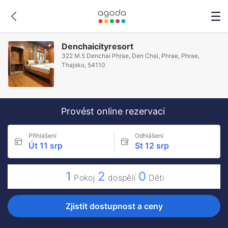
Denchaicityresort
322 M.5 Denchai Phrae, Den Chai, Phrae, Phrae,
Thajsko, 54110
Provést online rezervaci
Přihlášení
Odhlášení
Út 11 srp
St 12 srp
1
2
0
Pokoj
dospělí
Děti
Zjistit dostupnost a ceny