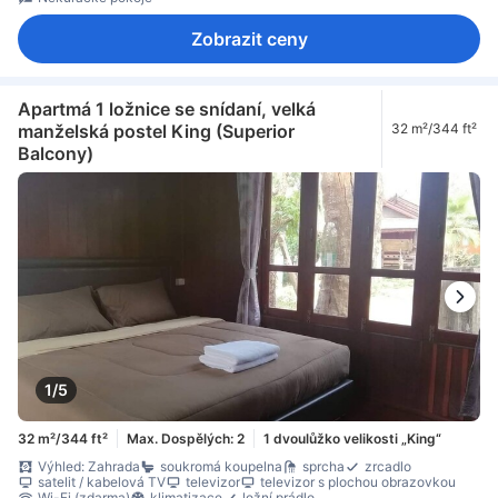
Zobrazit ceny
Apartmá 1 ložnice se snídaní, velká
manželská postel King (Superior
32 m²/344 ft²
Balcony)
1/5
32 m²/344 ft²
Max. Dospělých: 2
1 dvoulůžko velikosti „King“
Výhled: Zahrada
soukromá koupelna
sprcha
zrcadlo
satelit / kabelová TV
televizor
televizor s plochou obrazovkou
Wi-Fi (zdarma)
klimatizace
ložní prádlo