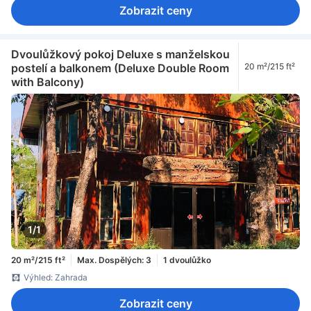
Zobrazit ceny
Dvoulůžkový pokoj Deluxe s manželskou
postelí a balkonem (Deluxe Double Room
20 m²/215 ft²
with Balcony)
1/1
20 m²/215 ft²
Max. Dospělých: 3
1 dvoulůžko
Výhled: Zahrada
Zobrazit ceny