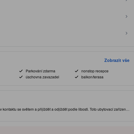
Zobrazit vše
Parkování zdarma
nonstop recepce
úschovna zavazadel
balkon/terasa
 kontaktu se světem a přijíždět a odjíždět podle libosti. Toto ubytovací zařízení
g ve městě Chonburi, nedaleko místních atrakcí a zajímavých restaurací. Toto
ostům služby, jako je [facility_text_name, comma-separated, end with and].