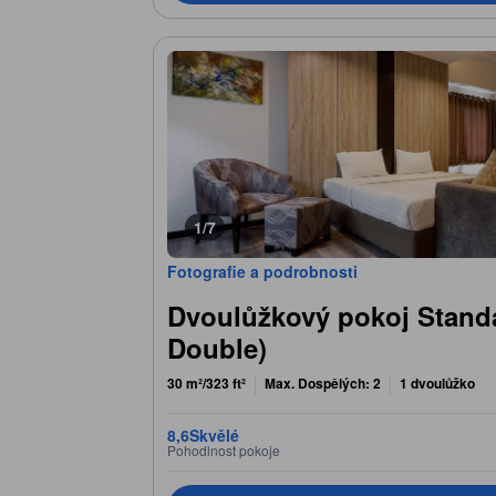
1/7
Fotografie a podrobnosti
Dvoulůžkový pokoj Stand
Double)
30 m²/323 ft²
Max. Dospělých: 2
1 dvoulůžko
8,6
Skvělé
Pohodlnost pokoje