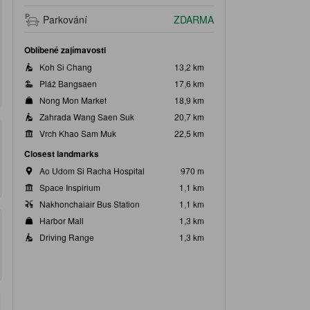
Parkování
ZDARMA
Oblíbené zajímavosti
Koh Si Chang
13,2 km
Pláž Bangsaen
17,6 km
Nong Mon Market
18,9 km
Zahrada Wang Saen Suk
20,7 km
Vrch Khao Sam Muk
22,5 km
Closest landmarks
Ao Udom Si Racha Hospital
970 m
Space Inspirium
1,1 km
Nakhonchaiair Bus Station
1,1 km
Harbor Mall
1,3 km
Driving Range
1,3 km