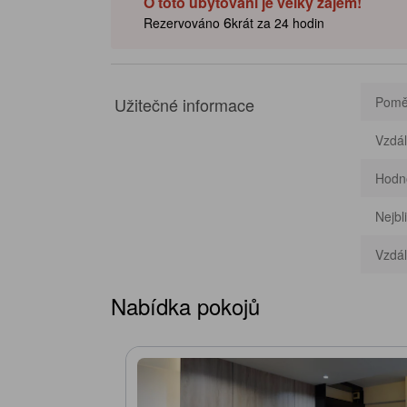
O toto ubytování je velký zájem!
6
Rezervováno
krát za 24 hodin
Užitečné informace
Poměr
Vzdál
Hodn
Nejbli
Vzdál
Nabídka pokojů