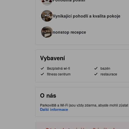
Vynikající pohodlí a kvalita pokoje
nonstop recepce
Vybavení
Bezplatná wi-fi
bazén
fitness centrum
restaurace
O nás
Parkoviště a Wi-Fi jsou vždy zdarma, abyste mohli zůstat v
se může pochlubit výhodnou polohou v části Laem Chaban
Další informace
velmi kvalitní 3.0hvězdičkové ubytovací zařízení nabízí h