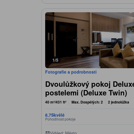
1/5
Fotografie a podrobnosti
Dvoulůžkový pokoj Delux
postelemi (Deluxe Twin)
40 m²/431 ft²
Max. Dospělých: 2
2 jednolůžka
8,7
Skvělé
Pohodlnost pokoje
Výhled: Město