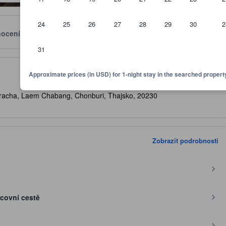
24
25
26
27
28
29
30
2
ocení
Poloha
Podmínky
31
m jako vodítko týkající se komfortu, zařízení a vybavení, které lze o
Approximate prices (in USD) for 1-night stay in the searched propert
iracha, Laem Chabang, Chonburi, Thajsko, 20230
Zobrazit podrobnosti
covní cestě