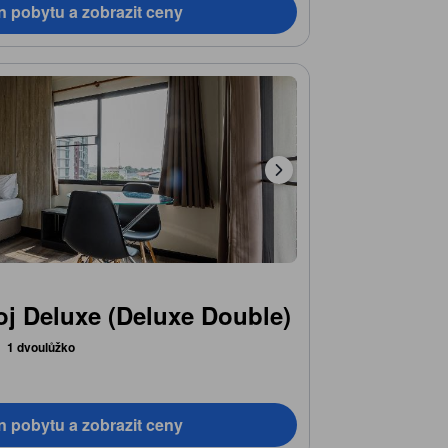
n pobytu a zobrazit ceny
j Deluxe (Deluxe Double)
1 dvoulůžko
n pobytu a zobrazit ceny