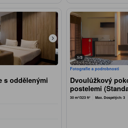
1/3
Fotografie a podrobnosti
e s oddělenými
Dvoulůžkový poko
postelemi (Stand
30 m²/323 ft²
Max. Dospělých: 3