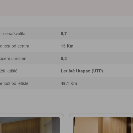
 cena/kvalita
8,7
enost od centra
15 Km
ocení umístění
8,2
žší letiště
Letiště Utapao (UTP)
enost od letiště
49,1 Km