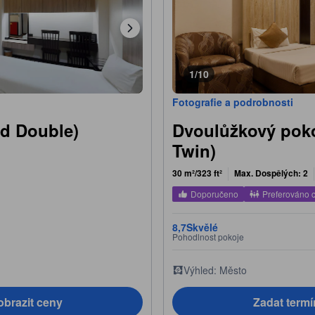
1/10
Fotografie a podrobnosti
rd Double)
Dvoulůžkový poko
Twin)
30 m²/323 ft²
Max. Dospělých: 2
Doporučeno
Preferováno c
8,7
Skvělé
Pohodlnost pokoje
Výhled: Město
obrazit ceny
Zadat termí