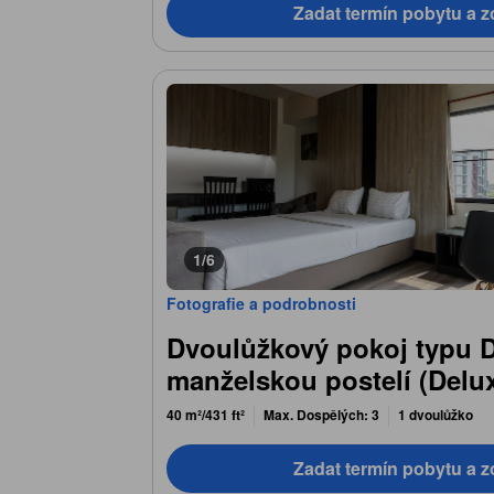
Zadat termín pobytu a z
1/6
Fotografie a podrobnosti
Dvoulůžkový pokoj typu D
manželskou postelí (Delu
40 m²/431 ft²
Max. Dospělých: 3
1 dvoulůžko
Zadat termín pobytu a z