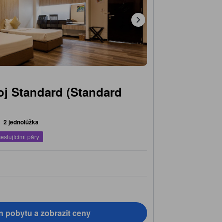
j Standard (Standard
2 jednolůžka
estujícími páry
n pobytu a zobrazit ceny