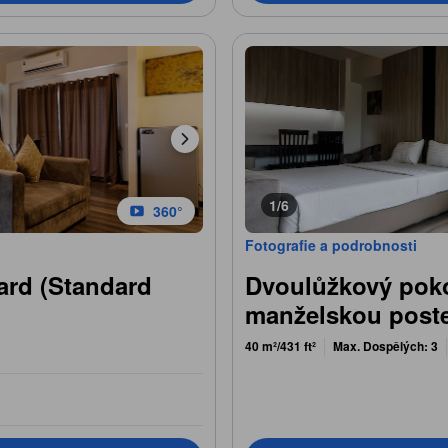
1/6
360°
Fotografie a podrobnosti
ard (Standard
Dvoulůžkový poko
manželskou poste
40 m²/431 ft²
Max. Dospělých: 3