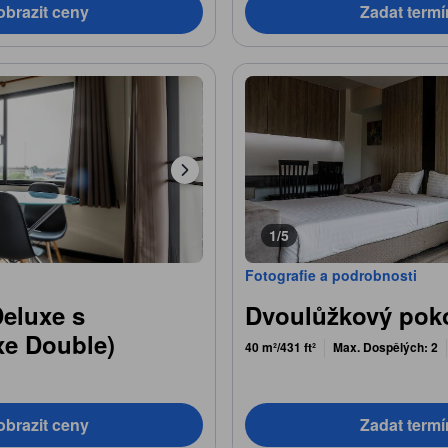
obrazit ceny
Zadat termí
1/5
Fotografie a podrobnosti
eluxe s
Dvoulůžkový poko
xe Double)
40 m²/431 ft²
Max. Dospělých: 2
obrazit ceny
Zadat termí