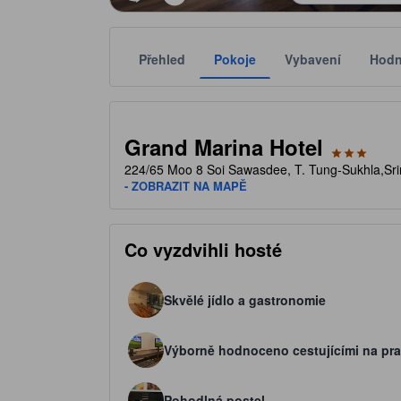
Přehled
Pokoje
Vybavení
Hodn
Každé hvězdičkové hodnocení je poskytováno objekte
tooltip
Hvězdičky: 3 z 5
Grand Marina Hotel
224/65 Moo 8 Soi Sawasdee, T. Tung-Sukhla,Sr
- ZOBRAZIT NA MAPĚ
Co vyzdvihli hosté
Skvělé jídlo a gastronomie
Výborně hodnoceno cestujícími na pra
Pohodlná postel