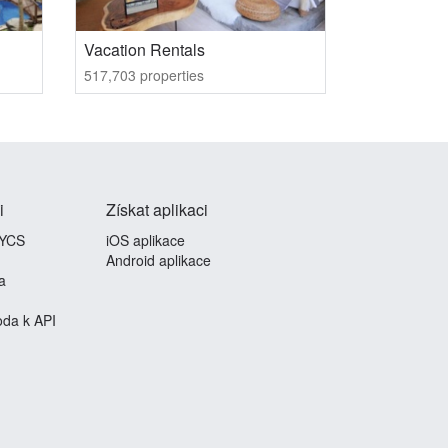
Vacation Rentals
517,703 properties
i
Získat aplikaci
 YCS
iOS aplikace
Android aplikace
a
da k API