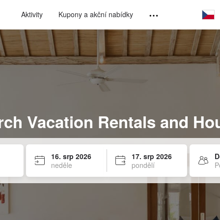
Aktivity
Kupony a akční nabídky
rch Vacation Rentals and Ho
16. srp 2026
17. srp 2026
D
neděle
pondělí
P