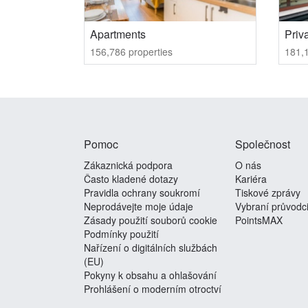
Apartments
Priva
156,786 properties
181,1
Pomoc
Společnost
Zákaznická podpora
O nás
Často kladené dotazy
Kariéra
Pravidla ochrany soukromí
Tiskové zprávy
Neprodávejte moje údaje
Vybraní průvodc
Zásady použití souborů cookie
PointsMAX
Podmínky použití
Nařízení o digitálních službách
(EU)
Pokyny k obsahu a ohlašování
Prohlášení o moderním otroctví