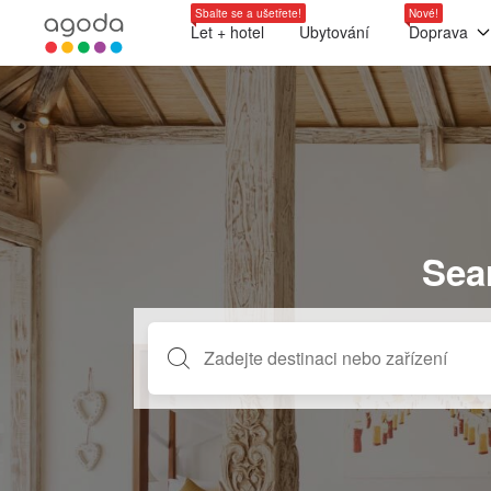
Sbalte se a ušetřete!
Nové!
Let + hotel
Ubytování
Doprava
Sea