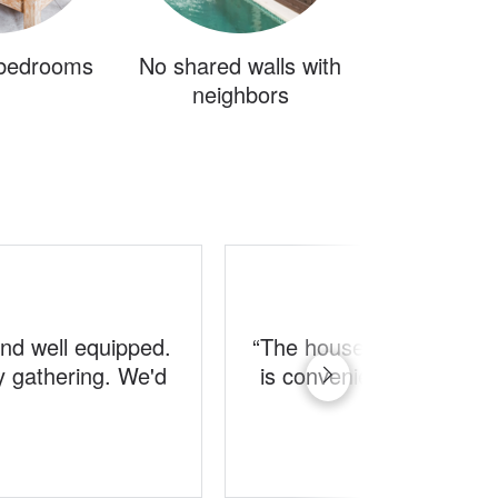
 bedrooms
No shared walls with
neighbors
nd well equipped.
“
The house is very clean 
ly gathering. We'd
is convenient as it is w