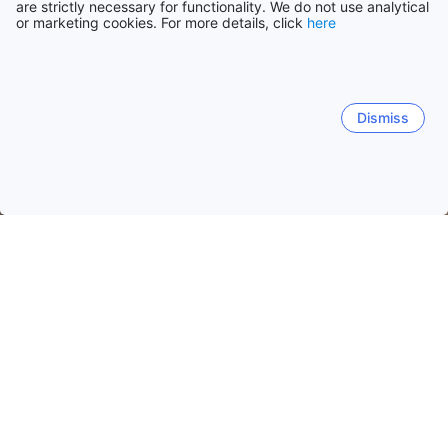
are strictly necessary for functionality. We do not use analytical
or marketing cookies. For more details, click
here
Dismiss
Domovská stánka
Ubytovací zařízení: Thajsko
Ubytovací zaříz
Bang Saen
Si Racha
Mueang Chonburi
Bang Phra
Koh Si Chang
Námořní muzeum Chonlathssathan
Plá
Oblíbené termíny cesty