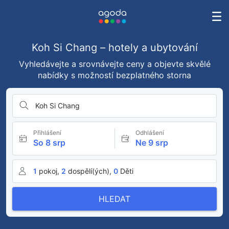
Koh Si Chang – hotely a ubytování
Vyhledávejte a srovnávejte ceny a objevte skvělé
nabídky s možností bezplatného storna
Koh Si Chang
Přihlášení
Odhlášení
So 8 srp
Ne 9 srp
1
pokoj,
2
dospělí(ých),
0
Děti
HLEDAT