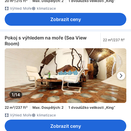
20 m²/215 ft²
Max. Dospělých: 2
1 dvoulůžko velikosti „King“
Výhled: Moře
klimatizace
Zobrazit ceny
Pokoj s výhledem na moře (Sea View
22 m²/237 ft²
Room)
1/14
22 m²/237 ft²
Max. Dospělých: 2
1 dvoulůžko velikosti „King“
Výhled: Moře
klimatizace
Zobrazit ceny