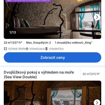
1/13
22 m²/237 ft²
Max. Dospělých: 2
1 dvoulůžko velikosti „King“
Výhled: Moře
klimatizace
chladnička
Zobrazit ceny
Dvojlůžkový pokoj s výhledem na moře
20 m²/215 ft²
(Sea View Double)