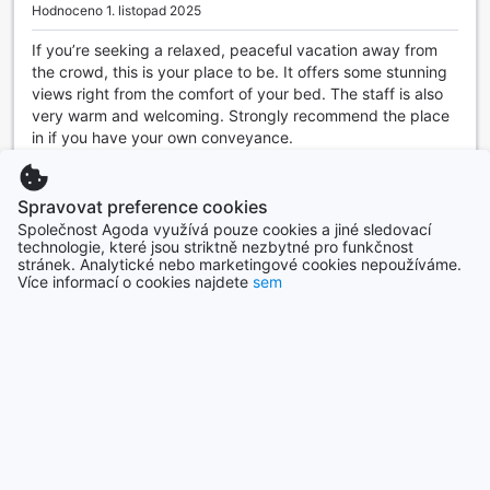
Hodnoceno 1. listopad 2025
If you’re seeking a relaxed, peaceful vacation away from
the crowd, this is your place to be. It offers some stunning
views right from the comfort of your bed. The staff is also
very warm and welcoming. Strongly recommend the place
in if you have your own conveyance.
Přeložit hodnocení
Spravovat preference cookies
Sujata
|
Kanada | Pár
Společnost Agoda využívá pouze cookies a jiné sledovací
technologie, které jsou striktně nezbytné pro funkčnost
stránek. Analytické nebo marketingové cookies nepoužíváme.
Zobrazit další hodnocení
Více informací o cookies najdete
sem
Zpět na nabídku pokojů a cen
Všechna hodnocení
Top destinace