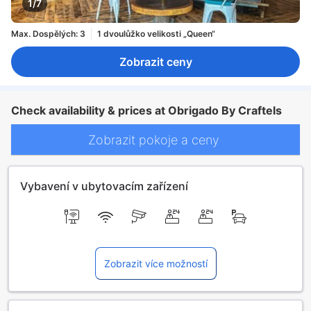
1/7
Max. Dospělých: 3
1 dvoulůžko velikosti „Queen“
Zobrazit ceny
Check availability & prices at Obrigado By Craftels
Zobrazit pokoje a ceny
Vybavení v ubytovacím zařízení
Zobrazit více možností