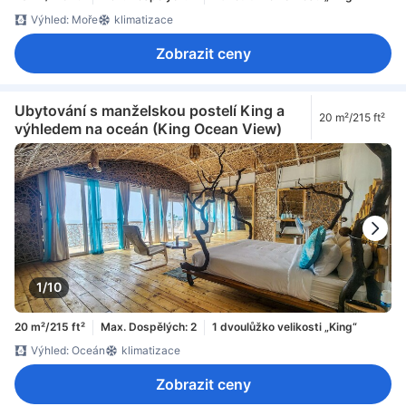
Výhled: Moře
klimatizace
Zobrazit ceny
Ubytování s manželskou postelí King a
20 m²/215 ft²
výhledem na oceán (King Ocean View)
1/10
20 m²/215 ft²
Max. Dospělých: 2
1 dvoulůžko velikosti „King“
Výhled: Oceán
klimatizace
Zobrazit ceny