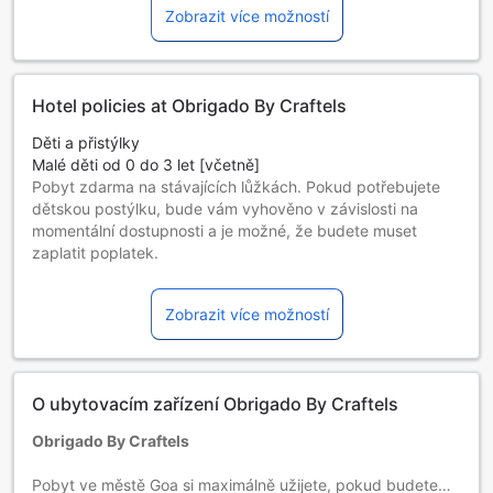
Zobrazit více možností
Hotel policies at Obrigado By Craftels
Děti a přistýlky
Malé děti od 0 do 3 let [včetně]
Pobyt zdarma na stávajících lůžkách. Pokud potřebujete
dětskou postýlku, bude vám vyhověno v závislosti na
momentální dostupnosti a je možné, že budete muset
zaplatit poplatek.
Děti od 4 do 11 let [včetně]
Nutno použít přistýlku
Zobrazit více možností
Hosté ve věku 12 a více let jsou považováni za dospělé.
Přistýlky závisí na vybraném pokoji, pro více podrobností
zkontrolujte kapacitu jednotlivých pokojů.
Pokud rezervujete více jak 5 pokojů, mohou se na vás
O ubytovacím zařízení Obrigado By Craftels
vztahovat odlišné podmínky.
Obrigado By Craftels
Pobyt ve městě Goa si maximálně užijete, pokud budete