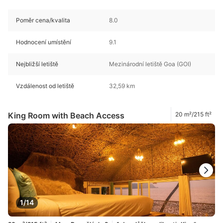
Poměr cena/kvalita
8.0
Hodnocení umístění
9.1
Nejbližší letiště
Mezinárodní letiště Goa (GOI)
Vzdálenost od letiště
32,59 km
King Room with Beach Access
20 m²/215 ft²
1/14