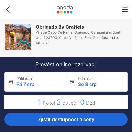
Obrigado By Craftels
Village Cabo De Rama, Obrigado, Canaguinim, South
Goa 403703, Cabo De Rama Fort, Goa, Goa, Indie,
403703
Provést online rezervaci
Přihlášení
Odhlášení
Pá 7 srp
So 8 srp
1
2
0
Pokoj
dospělí
Děti
Zjistit dostupnost a ceny