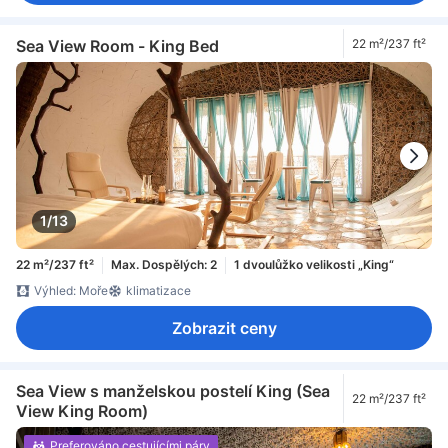
Sea View Room - King Bed
22 m²/237 ft²
1/13
22 m²/237 ft²
Max. Dospělých: 2
1 dvoulůžko velikosti „King“
Výhled: Moře
klimatizace
Zobrazit ceny
Sea View s manželskou postelí King (Sea
22 m²/237 ft²
View King Room)
Preferováno cestujícími páry