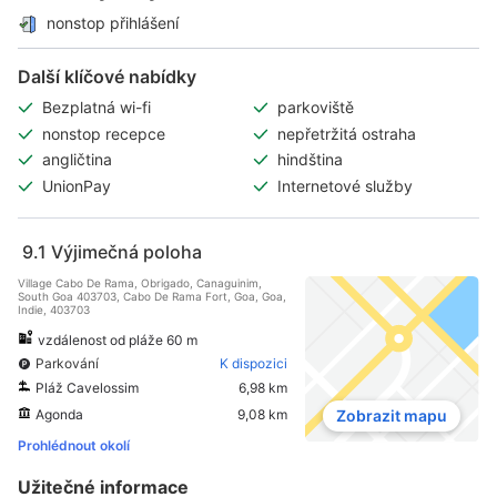
nonstop přihlášení
Další klíčové nabídky
Bezplatná wi-fi
parkoviště
nonstop recepce
nepřetržitá ostraha
angličtina
hindština
UnionPay
Internetové služby
9.1
Výjimečná poloha
Village Cabo De Rama, Obrigado, Canaguinim,
South Goa 403703, Cabo De Rama Fort, Goa, Goa,
Indie, 403703
vzdálenost od pláže 60 m
Parkování
K dispozici
Pláž Cavelossim
6,98 km
Agonda
9,08 km
Zobrazit mapu
Prohlédnout okolí
Užitečné informace