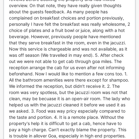
overview. On that note, they have really given thoughts
about the guests feedback. As many people has
complained on breakfast choices and portion previously,
personally I have felt the breakfast was really wholesome, 2
choice of plates and a fruit bowl or juice, along with a hot
beverage. However, previously people have mentioned
that they serve breakfast in the room, even in the jacuzzi.
Now this service is chargeable and was not available, as it
was off season (We travelled in may end). 5. After check
out we were not able to get cab through goa miles. The
reception arrange the cab for us even after not informing
beforehand. Now I would like to mention a few cons too. 1.
All the bathroom amenities were there except for shampoo.
We informed the reception, but didn't receive it. 2. The
room was very spotless, but the jacuzzi room was not that
clean, may be becuase it is an open-air room. The lady who
helped us with the jacuzzi cleaned it before we used it as
we asked. 3. Food was way pricy especially compared to
the taste and portion. 4. It is a remote place. Without the
property's help it is difficult to get a cab, hence have to
pay a high charge. Can't exactly blame the property. This
is trouble in allover Goa, especially in high end properties.