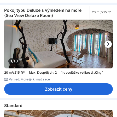
Pokoj typu Deluxe s výhledem na moře
20 m²/215 ft²
(Sea View Deluxe Room)
1/10
20 m²/215 ft²
Max. Dospělých: 2
1 dvoulůžko velikosti „King“
Výhled: Moře
klimatizace
Zobrazit ceny
Standard