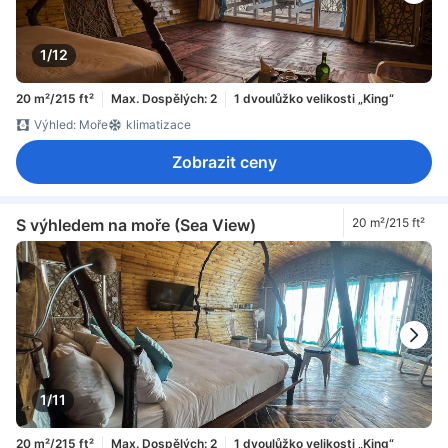
1/12
20 m²/215 ft²
Max. Dospělých: 2
1 dvoulůžko velikosti „King“
Výhled: Moře
klimatizace
Zobrazit ceny
S výhledem na moře (Sea View)
20 m²/215 ft²
1/11
20 m²/215 ft²
Max. Dospělých: 2
1 dvoulůžko velikosti „King“