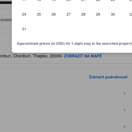
24
25
26
27
28
29
30
2
ocení
Poloha
Podmínky
31
m jako vodítko týkající se komfortu, zařízení a vybavení, které lze o
Approximate prices (in USD) for 1-night stay in the searched propert
onburi, Chonburi, Thajsko, 20000
- ZOBRAZIT NA MAPĚ
Zobrazit podrobnosti