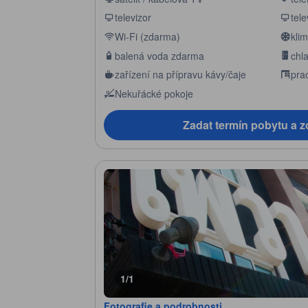
televizor
tel
Wi-Fi (zdarma)
kli
balená voda zdarma
chl
zařízení na přípravu kávy/čaje
prac
Nekuřácké pokoje
Zadat termín pobytu a z
1/1
Fotografie a podrobnosti