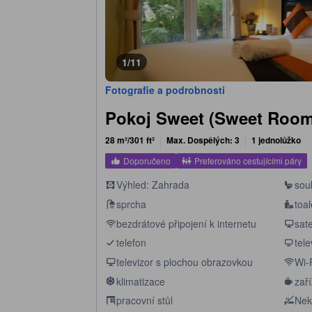
1/11
Fotografie a podrobnosti
Pokoj Sweet (Sweet Room
28 m²/301 ft²
Max. Dospělých: 3
1 jednolůžko
Doporučeno
Preferováno cestujícími páry
Výhled: Zahrada
sou
sprcha
toal
bezdrátové připojení k internetu
sate
telefon
tele
televizor s plochou obrazovkou
Wi-
klimatizace
zař
pracovní stůl
Nek