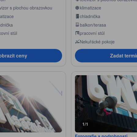
evizor s plochou obrazovkou
klimatizace
matizace
chladnička
adnička
balkon/terasa
ovní stůl
pracovní stůl
Nekuřácké pokoje
obrazit ceny
Zadat termí
1/1
Fotografie a podrobnosti