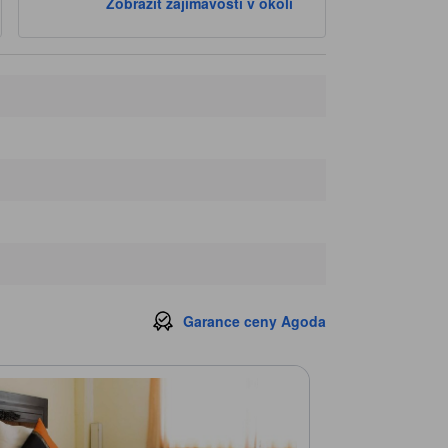
Zobrazit zajímavosti v okolí
Garance ceny Agoda