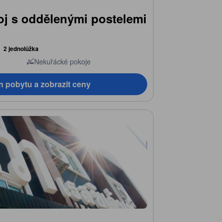
j s oddělenými postelemi
2 jednolůžka
Nekuřácké pokoje
n pobytu a zobrazit ceny