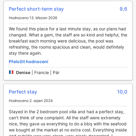
Pro ty, kteří hledají aktivnější zábavu, zahrada nabízí
prostor pro různé venkovní hry a aktivity. Můžete si zahrát
Perfect short-term stay
9,6
badminton, nebo si jen tak užít volný čas s rodinou a
Hodnoceno 13. březen 2026
přáteli. Royal Sammuk Villa se snaží poskytnout svým
hostům nezapomenutelné zážitky a zahrada je tím pravým
We found this place for a last minute stay, as our plans had
místem, kde můžete načerpat novou energii a užít si krásy
changed. What a gem, the staff are so kind and helpful, the
thajské přírody.
breakfast each morning were delicious, the pool was
refreshing, the rooms spacious and clean, would definitely
Sportovní zařízení v Royal Sammuk Villa
stsy there again.
Royal Sammuk Villa v Chonburi, Thajsko, nabízí skvělé
Přeložit hodnocení
sportovní zařízení, které potěší všechny milovníky aktivního
Denise
|
Francie | Pár
odpočinku. Hlavní atrakcí je venkovní bazén, který nejenže
poskytuje osvěžení v horkých dnech, ale také skvělou
příležitost k plavání a vodním hrám. Obklopen krásnou
tropickou krajinou, bazén je ideálním místem pro relaxaci
Perfect stay
10,0
po dni plném objevování okolí nebo po intenzivním
Hodnoceno 2. srpen 2024
tréninku.
Tento bazén je navržen tak, aby vyhovoval jak rekreačním
Stayed in the 2 bedroom pool villa and had a perfect stay,
plavcům, tak těm, kteří hledají možnost zlepšit svou
can't think of one complaint. All the staff were extremely
kondici. Můžete si užít klidné plavání nebo se zapojit do
nice, they gave us everything to do a bbq with the seafood
zábavných aktivit s rodinou a přáteli. Royal Sammuk Villa
we bought at the market at no extra cost. Everything inside
se tak stává ideálním místem pro ty, kteří chtějí spojit
and outside was very clean, very nicely decorated. I