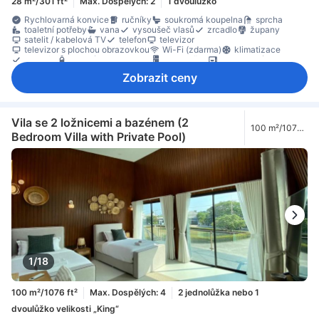
28 m²/301 ft²
Max. Dospělých: 2
1 dvoulůžko
Rychlovarná konvice
ručníky
soukromá koupelna
sprcha
toaletní potřeby
vana
vysoušeč vlasů
zrcadlo
župany
satelit / kabelová TV
telefon
televizor
televizor s plochou obrazovkou
Wi-Fi (zdarma)
klimatizace
pantofle
balená voda zdarma
chladnička
mikrovlnná trouba
minibar
plně vybavená kuchyň
zařízení na přípravu kávy/čaje
Zobrazit ceny
balkon/terasa
místo k posezení
oddělená jídelní část
Odpadkové koše
Okno
pohovka
pracovní stůl
skříň
vybavení na žehlení
Dětská postýlka (na požádání)
Nekuřácké pokoje
trezor na pokoji
Vila se 2 ložnicemi a bazénem (2
100 m²/1076
Bedroom Villa with Private Pool)
ft²
1/18
100 m²/1076 ft²
Max. Dospělých: 4
2 jednolůžka nebo 1
dvoulůžko velikosti „King“