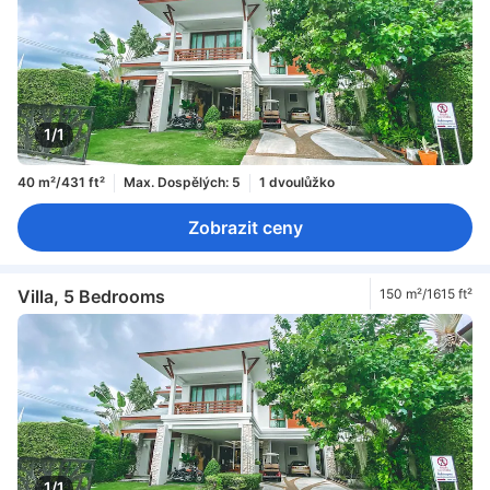
1/1
40 m²/431 ft²
Max. Dospělých: 5
1 dvoulůžko
Zobrazit ceny
Villa, 5 Bedrooms
150 m²/1615 ft²
1/1