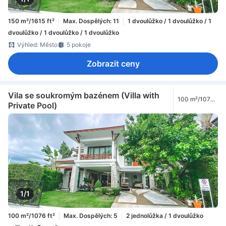
150 m²/1615 ft²
Max. Dospělých: 11
1 dvoulůžko / 1 dvoulůžko / 1
dvoulůžko / 1 dvoulůžko / 1 dvoulůžko
Výhled: Město
5 pokoje
Zobrazit ceny
Vila se soukromým bazénem (Villa with
100 m²/1076
Private Pool)
ft²
1/1
100 m²/1076 ft²
Max. Dospělých: 5
2 jednolůžka / 1 dvoulůžko