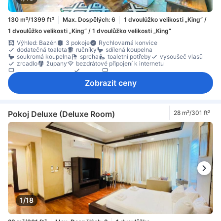
130 m²/1399 ft²
Max. Dospělých: 6
1 dvoulůžko velikosti „King“ /
1 dvoulůžko velikosti „King“ / 1 dvoulůžko velikosti „King“
Výhled: Bazén
3 pokoje
Rychlovarná konvice
dodatečná toaleta
ručníky
sdílená koupelna
soukromá koupelna
sprcha
toaletní potřeby
vysoušeč vlasů
zrcadlo
župany
bezdrátové připojení k internetu
satelit / kabelová TV
telefon
televizor
televizor s plochou obrazovkou
Wi-Fi (zdarma)
klimatizace
Zobrazit ceny
pantofle
balená voda zdarma
chladnička
Jídelní stůl
kuchyňské potřeby
kuchyňský kout
plně vybavená kuchyň
zařízení na přípravu kávy/čaje
balkon/terasa
místo k posezení
oddělená jídelní část
Odpadkové koše
Okno
pohovka
pracovní stůl
soukromý bazén
skříň
vybavení na žehlení
Pokoj Deluxe (Deluxe Room)
28 m²/301 ft²
Dětská postýlka (na požádání)
Nekuřácké pokoje
trezor na pokoji
1/18