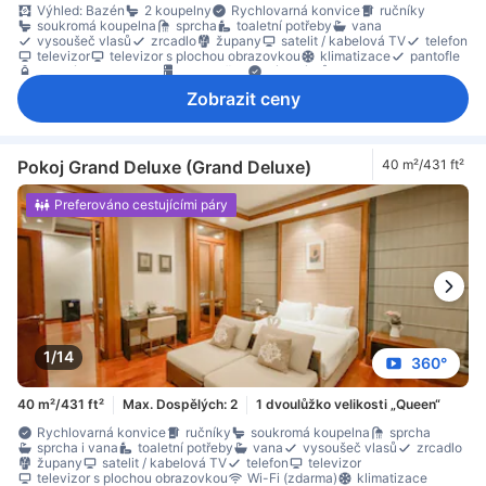
Výhled: Bazén
2 koupelny
Rychlovarná konvice
ručníky
soukromá koupelna
sprcha
toaletní potřeby
vana
vysoušeč vlasů
zrcadlo
župany
satelit / kabelová TV
telefon
televizor
televizor s plochou obrazovkou
klimatizace
pantofle
balená voda zdarma
chladnička
Jídelní stůl
zařízení na přípravu kávy/čaje
balkon/terasa
místo k posezení
Zobrazit ceny
oddělená jídelní část
Odpadkové koše
pohovka
pracovní stůl
soukromý bazén
trezor na pokoji
Pokoj Grand Deluxe (Grand Deluxe)
40 m²/431 ft²
Preferováno cestujícími páry
1/14
360°
40 m²/431 ft²
Max. Dospělých: 2
1 dvoulůžko velikosti „Queen“
Rychlovarná konvice
ručníky
soukromá koupelna
sprcha
sprcha i vana
toaletní potřeby
vana
vysoušeč vlasů
zrcadlo
župany
satelit / kabelová TV
telefon
televizor
televizor s plochou obrazovkou
Wi-Fi (zdarma)
klimatizace