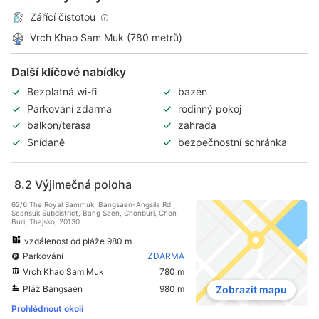
Zářící čistotou
Vrch Khao Sam Muk (780 metrů)
Další klíčové nabídky
Bezplatná wi-fi
bazén
Parkování zdarma
rodinný pokoj
balkon/terasa
zahrada
Snídaně
bezpečnostní schránka
8.2
Výjimečná poloha
62/6 The Royal Sammuk, Bangsaen-Angsila Rd.,
Seansuk Subdistrict, Bang Saen, Chonburi, Chon
Buri, Thajsko, 20130
vzdálenost od pláže 980 m
Parkování
ZDARMA
Vrch Khao Sam Muk
780 m
Pláž Bangsaen
980 m
Zobrazit mapu
Prohlédnout okolí