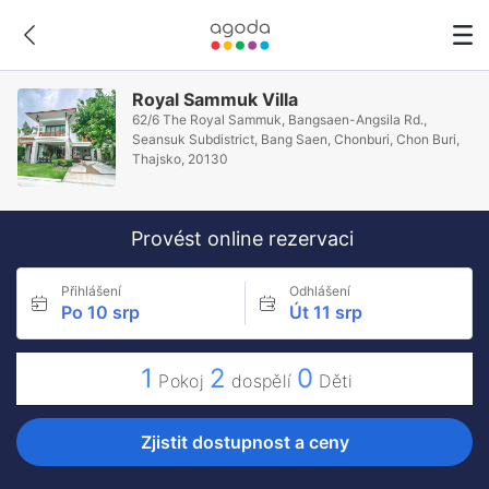
Royal Sammuk Villa
62/6 The Royal Sammuk, Bangsaen-Angsila Rd.,
Seansuk Subdistrict, Bang Saen, Chonburi, Chon Buri,
Thajsko, 20130
Provést online rezervaci
Přihlášení
Odhlášení
Po 10 srp
Út 11 srp
1
2
0
Pokoj
dospělí
Děti
Zjistit dostupnost a ceny