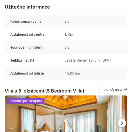
Užitečné informace
Poměr cena/kvalita
8.5
Vzdálenost od centra
1. Km
Hodnocení umístění
8.2
Nejbližší letiště
Letiště Suvarnabhumi (BKK)
Vzdálenost od letiště
45,95 km
Vila s 5 ložnicemi (5 Bedroom Villa)
175 m²/1884 ft²
Vhodné pro skupiny