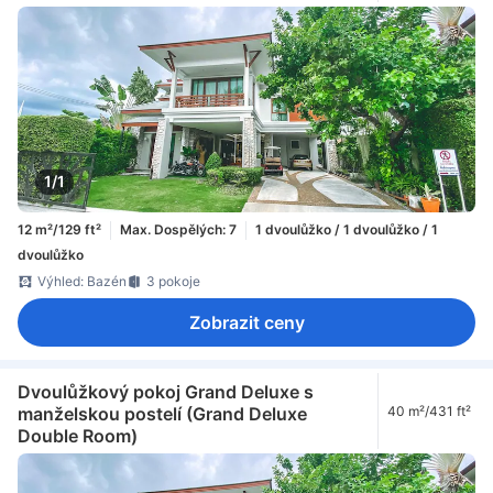
1/1
12 m²/129 ft²
Max. Dospělých: 7
1 dvoulůžko / 1 dvoulůžko / 1
dvoulůžko
Výhled: Bazén
3 pokoje
Zobrazit ceny
Dvoulůžkový pokoj Grand Deluxe s
manželskou postelí (Grand Deluxe
40 m²/431 ft²
Double Room)