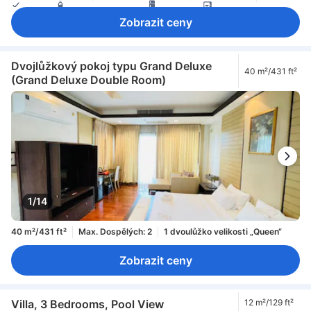
pantofle
balená voda zdarma
chladnička
mikrovlnná trouba
minibar
plně vybavená kuchyň
zařízení na přípravu kávy/čaje
Zobrazit ceny
balkon/terasa
místo k posezení
oddělená jídelní část
Odpadkové koše
Okno
pohovka
pracovní stůl
skříň
vybavení na žehlení
Dětská postýlka (na požádání)
Nekuřácké pokoje
trezor na pokoji
Dvojlůžkový pokoj typu Grand Deluxe
40 m²/431 ft²
(Grand Deluxe Double Room)
1/14
40 m²/431 ft²
Max. Dospělých: 2
1 dvoulůžko velikosti „Queen“
Zobrazit ceny
Villa, 3 Bedrooms, Pool View
12 m²/129 ft²