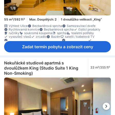
1/8
55 m²/592 ft²
Max. Dospělých: 2
1 dvoulůžko velikosti „King“
Výhled: Ulice
Bezbariérová sprcha
Samozavírací dveře
Rychlovarná konvice
Bezbariérová sprcha
čistící produkty
ručníky
soukromá koupelna
sprcha
toaletní potřeby
vysoušeč vlasů
zrcadlo
Bazén
satelit / kabelová TV
Streamovací služba jako např. Netflix
Světlo na čtení
telefon
televizor
televizor s plochou obrazovkou
Wi-Fi (zdarma)
Zadat termín pobytu a zobrazit ceny
budicí služba
klimatizace
ložní prádlo
moskytiéra
odhlučnění
Vybavení pro pohodlný spánek
Zásuvka poblíž postele
zatemňovací závěsy
balená voda zdarma
chladnička
Jídelní stůl
Konvice
kuchyňské potřeby
kuchyňský kout
mikrovlnná trouba
plně vybavená kuchyň
Nekuřácké studiové apartmá s
dřevěná podlaha/parkety
Dřevěná podlaha/parkety
dvoulůžkem King (Studio Suite 1 King
33 m²/355 ft²
místo k posezení
oddělená jídelní část
oddělený obývací pokoj
Non-Smoking)
Odpadkové koše
Okno
Otevíratelné okno
pohovka
pokoj v nižším patře
pracovní stůl
skříň
stojan na oblečení
sušička prádla
Bezpečnostní prvek
detektor kouře
hasicí přístroj
Individuální klimatizace
Nekuřácké pokoje
Přístup výtahem
trezor na pokoji