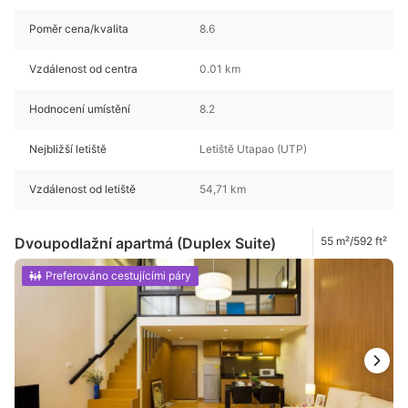
Poměr cena/kvalita
8.6
Vzdálenost od centra
0.01 km
Hodnocení umístění
8.2
Nejbližší letiště
Letiště Utapao (UTP)
Vzdálenost od letiště
54,71 km
Dvoupodlažní apartmá (Duplex Suite)
55 m²/592 ft²
Preferováno cestujícími páry