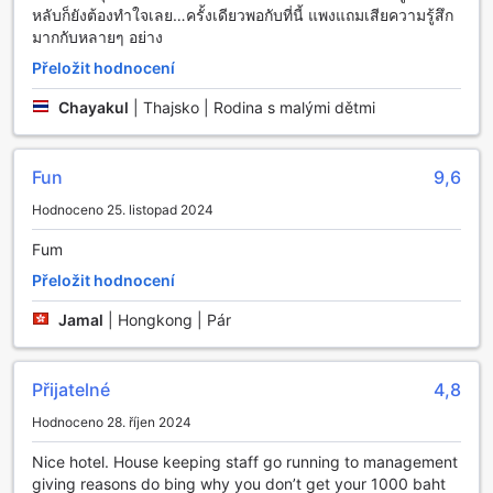
หลับก็ยังต้องทำใจเลย…ครั้งเดียวพอกับที่นี้ แพงแถมเสียความรู้สึก
prádelní služby, včetně sušení prádla, které vám umožní
มากกับหลายๆ อย่าง
užívat si čisté a svěží oblečení bez nutnosti starat se o
domácí úkoly. Bezpečnostní schránky jsou k dispozici pro
Přeložit hodnocení
uložení vašich cenností, takže si můžete být jisti, že vaše
osobní věci jsou v bezpečí během vašeho pobytu.
Chayakul
|
Thajsko | Rodina s malými dětmi
Další výhodou je bezplatné Wi-Fi připojení, které je
dostupné ve všech pokojích i ve veřejných prostorách
hotelu. To vám umožní zůstat v kontaktu s rodinou a přáteli
Fun
9,6
nebo naplánovat další kroky vaší cesty bez jakýchkoli
Hodnoceno 25. listopad 2024
překážek. Služba úschovy zavazadel a každodenní úklid
přispívají k celkovému pohodlí, takže se můžete soustředit
Fum
na relaxaci a užívání si krásy okolí.
Přeložit hodnocení
Doprava a parkovací možnosti v Sriracha Orchid
Jamal
|
Hongkong | Pár
Hotel Sriracha Orchid v Chonburi nabízí svým hostům
vynikající dopravní možnosti, které zajišťují pohodlný a
Přijatelné
4,8
bezproblémový pobyt. Na místě se nachází prostorné
parkoviště, které je k dispozici zdarma. To znamená, že si
Hodnoceno 28. říjen 2024
můžete bez obav zaparkovat své vozidlo a vychutnávat si
všechny výhody, které hotel i jeho okolí nabízejí.
Nice hotel. House keeping staff go running to management
Samostatné parkování je ideální pro hosty, kteří preferují
giving reasons do bing why you don’t get your 1000 baht