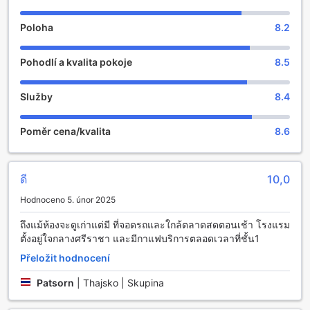
Sriracha Orchid v Chonburi je místem, kde se relaxace a
Poloha
8.2
zábava setkávají v dokonalé harmonii. Mezi vynikající
zařízení patří sauna, která nabízí ideální únik od
Pohodlí a kvalita pokoje
8.5
každodenního shonu. Po náročném dni plném objevování
okolních krás se můžete ponořit do tepla sauny a nechat
všechny starosti za sebou. Tento prostor je navržen tak,
Služby
8.4
aby poskytoval maximální pohodlí a uvolnění, což z něj činí
ideální místo pro regeneraci těla i mysli.
Poměr cena/kvalita
8.6
Další skvělou možností je parní lázeň, která vás obklopí
jemnou mlhou a pomůže vám uvolnit svaly a zbavit se
stresu. Parní lázeň je perfektní volbou pro ty, kteří hledají
osvěžení a revitalizaci po dni stráveném prozkoumáváním
ดี
10,0
místních atrakcí. Pro ty, kteří chtějí sdílet zážitky s
Hodnoceno 5. únor 2025
ostatními, nabízí Sriracha Orchid také společenskou
místnost s televizní zónou, kde si můžete vychutnat
ถึงแม้ห้องจะดูเก่าแต่มี ที่จอดรถและใกล้ตลาดสดตอนเช้า โรงแรม
oblíbené filmy nebo sportovní přenosy v příjemné
ตั้งอยู่ใจกลางศรีราชา และมีกาแฟบริการตลอดเวลาที่ชั้น1
atmosféře. Tato zařízení zajišťují, že váš pobyt bude nejen
pohodlný, ale také plný zábavy a relaxace.
Přeložit hodnocení
Patsorn
|
Thajsko | Skupina
Sportovní zařízení v Sriracha Orchid