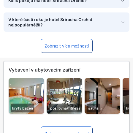
Kolik pokojů má hotel Sriracha Orchid?
V které části roku je hotel Sriracha Orchid
nejpopulárnější?
Zobrazit více možností
Vybavení v ubytovacím zařízení
krytý bazén
posilovna/fitness
sauna
kuc