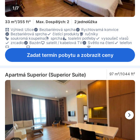
1/7
33 m²/355 ft²
Max. Dospělých: 2
2 jednolůžka
Výhled: Ulice
Bezbariérová sprcha
Rychlovarná konvice
Bezbariérová sprcha
čistící produkty
ručníky
soukromá koupelna
sprcha
toaletní potřeby
vysoušeč vlasů
zrcadlo
Bazén
satelit / kabelová TV
Světlo na čtení
telefon
televizor
televizor s plochou obrazovkou
Wi-Fi (zdarma)
budicí služba
klimatizace
ložní prádlo
moskytiéra
Zadat termín pobytu a zobrazit ceny
odhlučnění
Vybavení pro pohodlný spánek
Zásuvka poblíž postele
zatemňovací závěsy
balená voda zdarma
chladnička
Jídelní stůl
kuchyňské potřeby
kuchyňský kout
mikrovlnná trouba
plně vybavená kuchyň
dřevěná podlaha/parkety
Dřevěná podlaha/parkety
Apartmá Superior (Superior Suite)
97 m²/1044 ft²
místo k posezení
oddělená jídelní část
Odpadkové koše
Okno
Otevíratelné okno
pokoj v nižším patře
pracovní stůl
stůl pro práci na notebooku
skříň
stojan na oblečení
sušička prádla
Bezpečnostní prvek
detektor kouře
hasicí přístroj
Individuální klimatizace
Nekuřácké pokoje
Přístup výtahem
trezor na pokoji