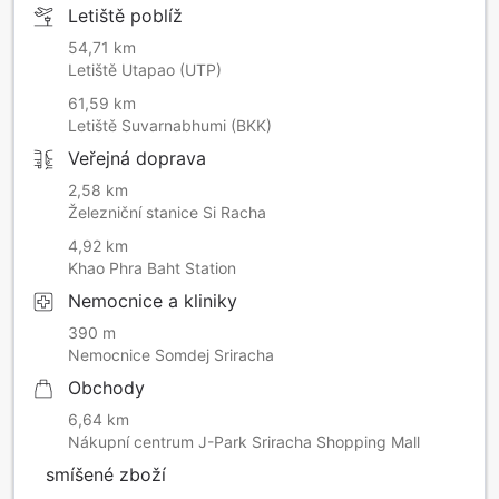
Letiště poblíž
54,71 km
Letiště Utapao (UTP)
61,59 km
Letiště Suvarnabhumi (BKK)
Veřejná doprava
2,58 km
Železniční stanice Si Racha
4,92 km
Khao Phra Baht Station
Nemocnice a kliniky
390 m
Nemocnice Somdej Sriracha
Obchody
6,64 km
Nákupní centrum J-Park Sriracha Shopping Mall
smíšené zboží