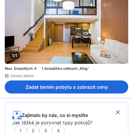
1/1
Max. Dospělých: 4
1 dvoulůžko velikosti „King“
Výhled: Město
Zadat termín pobytu a zobrazit ceny
Zajímalo by nás, co si myslíte
Jak těžké je porovnat typy pokojů?
1
2
3
4