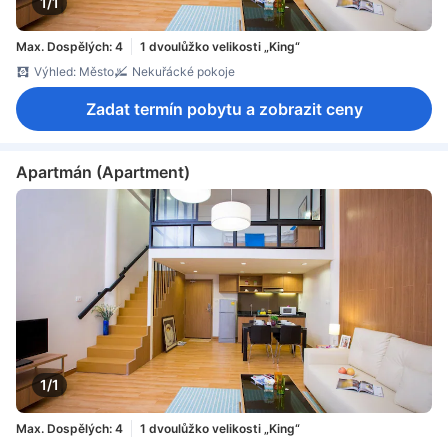
1/1
Max. Dospělých: 4
1 dvoulůžko velikosti „King“
Výhled: Město
Nekuřácké pokoje
Zadat termín pobytu a zobrazit ceny
Apartmán (Apartment)
1/1
Max. Dospělých: 4
1 dvoulůžko velikosti „King“