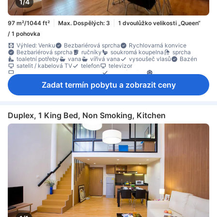
1/4
97 m²/1044 ft²
Max. Dospělých: 3
1 dvoulůžko velikosti „Queen“
/ 1 pohovka
Výhled: Venku
Bezbariérová sprcha
Rychlovarná konvice
Bezbariérová sprcha
ručníky
soukromá koupelna
sprcha
toaletní potřeby
vana
vířivá vana
vysoušeč vlasů
Bazén
satelit / kabelová TV
telefon
televizor
televizor s plochou obrazovkou
budicí služba
klimatizace
ložní prádlo
moskytiéra
odhlučnění
Zadat termín pobytu a zobrazit ceny
Vybavení pro pohodlný spánek
Zásuvka poblíž postele
balená voda zdarma
chladnička
Jídelní stůl
kuchyňský kout
mikrovlnná trouba
plně vybavená kuchyň
Dřevěná podlaha/parkety
místo k posezení
oddělená jídelní část
Odpadkové koše
pohovka
pracovní stůl
skříň
Duplex, 1 King Bed, Non Smoking, Kitchen
stojan na oblečení
sušička prádla
šatna
Bezpečnostní prvek
detektor kouře
hasicí přístroj
Individuální klimatizace
Přístup výtahem
trezor na pokoji