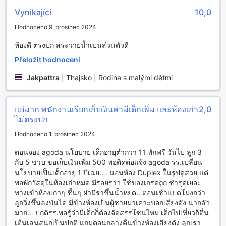
Sriracha Orchid v Chonburi nabízí svým hostům špičková
sportovní zařízení, která zajistí, že si každý návštěvník
Vynikající
10,0
může udržet aktivní životní styl i během dovolené. Uvnitř
Hodnoceno 9. prosinec 2024
hotelu se nachází moderní krytý bazén, ideální pro
osvěžení po náročném dni nebo pro relaxaci při plavání v
ห้องดี ตรงปก สระว่ายน้ำเปนส่วนตัวดี
klidném prostředí. Tento bazén je perfektní volbou pro ty,
Přeložit hodnocení
kteří chtějí uniknout venkovnímu horku a užít si příjemné
chvíle ve vodě, ať už pro rekreační plavání, nebo pro
Jakpattra
|
Thajsko | Rodina s malými dětmi
kondiční trénink.
Dále hotel disponuje fitness centrem, které je k dispozici 24
hodin denně, což znamená, že si můžete zacvičit v
แย่มาก พนักงานเรียกเก็บเงินค่ามีเด็กเพิ่ม และห้องเก่า
2,0
jakoukoli denní či noční hodinu, kdy máte chuť. Toto
ไม่ตรงปก
bezplatné fitness centrum je vybaveno moderními stroji a
zařízením, které splní potřeby jak začátečníků, tak i
Hodnoceno 1. prosinec 2024
zkušenějších sportovců. Hosté si mohou vychutnat širokou
ตอนจอง agoda นโยบาย เด็กอายุต่ำกว่า 11 พักฟรี วันไป ลูก 3
škálu cvičebních možností, od kardio tréninků po
กับ 5 ขวบ ขอเก็บเงินเพิ่ม 500 พอติดต่อแจ้ง agoda รร.เปลี่ยน
posilování, a to vše v příjemném a motivujícím prostředí.
นโยบายเป็นเด็กอายุ 1 ปีเฉย…. นอนห้อง Duplex ในรูปดูสวย แต่
พอพักวัสดุในห้องเก่าหมด มีรอยราว ใช้ของเกรดถูก ชำรุดเยอะ
Pohodlí a služby v hotelu Sriracha Orchid
ทางเข้าห้องเก่าๆ ชื้นๆ ฝามีราขึ้นน้ำหยด…ตอนเช้าแปดโมงกว่า
ลูกวิ่งขึ้นลงบันได มีข้างห้องเป็นผู้ชายมาเคาะบอกเสียงดัง น่ากลัว
Hotel Sriracha Orchid v Chonburi, Thajsko, nabízí svým
มาก… ปกติรร.พอรู้ว่ามีเด็กก็ต้องจัดสรรโซนไหม เด็กไปเที่ยวก็ตื่น
hostům širokou škálu pohodlných služeb, které zajišťují
เต้นเล่นสนุกเป็นปกติ แถมตอนกลางคืนข้างห้องเสียงดัง ลูกเรา
bezstarostný a příjemný pobyt. Mezi hlavní výhody patří