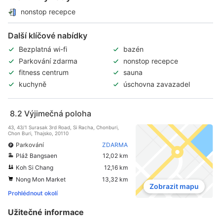
nonstop recepce
Další klíčové nabídky
Bezplatná wi-fi
bazén
Parkování zdarma
nonstop recepce
fitness centrum
sauna
kuchyně
úschovna zavazadel
8.2
Výjimečná poloha
43, 43/1 Surasak 3rd Road, Si Racha, Chonburi,
Chon Buri, Thajsko, 20110
Parkování
ZDARMA
Pláž Bangsaen
12,02 km
Koh Si Chang
12,16 km
Nong Mon Market
13,32 km
Zobrazit mapu
Prohlédnout okolí
Užitečné informace