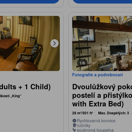
1/6
Fotografie a podrobnosti
ults + 1 Child)
Dvoulůžkový poko
postelí a přistýl
ikosti „King“
with Extra Bed)
28 m²/301 ft²
Max. Dospělých: 3
Rychlovarná konvice
ručníky
soukromá koupelna