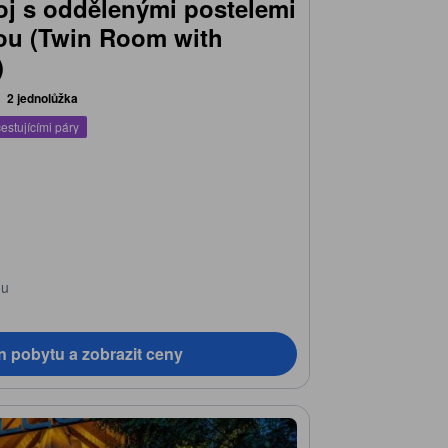
j s oddělenými postelemi
nou (Twin Room with
)
2 jednolůžka
estujícími páry
ou
n pobytu a zobrazit ceny