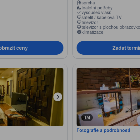
sprcha
toaletní potřeby
vysoušeč vlasů
satelit / kabelová TV
televizor
televizor s plochou obrazovk
klimatizace
obrazit ceny
Zadat termí
1/4
Fotografie a podrobnosti