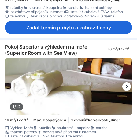
ručníky
soukromá koupelna
sprcha
toaletní potřeby
bezdrátové připojení k internetu
satelit / kabelová TV
telefon
televizor
televizor s plochou obrazovkou
Wi-Fi (zdarma)
Zadat termín pobytu a zobrazit ceny
Pokoj Superior s výhledem na moře
16 m²/172 ft²
(Superior Room with Sea View)
1/12
16 m²/172 ft²
Max. Dospělých: 4
1 dvoulůžko velikosti „King“
Výhled: Moře
ručníky
soukromá koupelna
sprcha
toaletní potřeby
bezdrátové připojení k internetu
satelit / kabelová TV
telefon
televizor