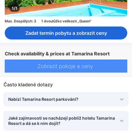
1/1
Max. Dospělých: 3
1 dvoulůžko velikosti „Queen“
Zadat termín pobytu a zobrazit ceny
Check availability & prices at Tamarina Resort
Zobrazit pokoje a ceny
Často kladené dotazy
Nabízí Tamarina Resort parkování?
Jaké zajímavosti se nacházejí poblíž hotelu Tamarina
Resort a dá se k nim dojít?