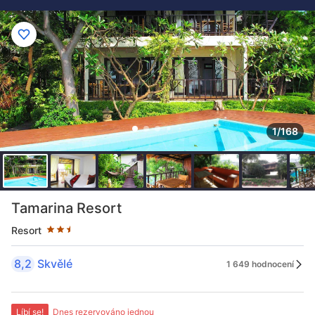
1/168
Hodnocení hvězdičkami: 2.5
Tamarina Resort
Resort
8,2
Skvělé
1 649 hodnocení
Líbí se!
Dnes rezervováno jednou