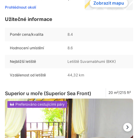
Zobrazit mapu
Prohlédnout okolí
Užitečné informace
Poměr cena/kvalita
8.4
Hodnocení umístění
8.6
Nejbližší letiště
Letiště Suvarnabhumi (BKK)
Vzdálenost od letiště
44,32 km
Superior u moře (Superior Sea Front)
20 m²/215 ft²
Preferováno cestujícími páry