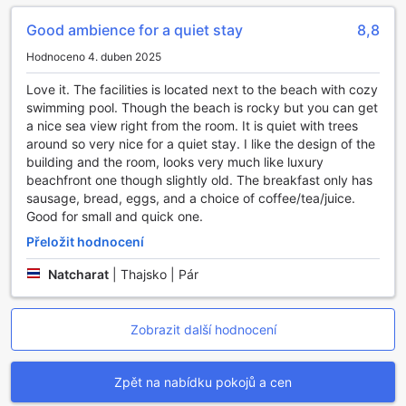
možností objevování krás Thajska vlastním tempem.
Good ambience for a quiet stay
8,8
Pohodlí a moderní vybavení pokojů v Tamarina Resort
Hodnoceno 4. duben 2025
V Tamarina Resort v Chonburi, Thajsko, se můžete těšit na
Love it. The facilities is located next to the beach with cozy
pokoje, které kombinují komfort a moderní technologie.
swimming pool. Though the beach is rocky but you can get
Každý pokoj je vybaven klimatizací, která zajišťuje
a nice sea view right from the room. It is quiet with trees
příjemnou teplotu během celého pobytu. Pro vaše pohodlí
around so very nice for a quiet stay. I like the design of the
je k dispozici také televizor s přístupem k satelitnímu a
building and the room, looks very much like luxury
kabelovému vysílání, takže si můžete vychutnat oblíbené
beachfront one though slightly old. The breakfast only has
pořady a filmy přímo z pohodlí vaší postele.
sausage, bread, eggs, and a choice of coffee/tea/juice.
Kromě toho se můžete těšit na vlastní balkon nebo terasu,
Good for small and quick one.
kde si můžete vychutnat čerstvý vzduch a nádherný
Přeložit hodnocení
výhled na okolí. Pro milovníky kávy a čaje je v pokoji
připravena kávovar a čajový set, který vám umožní začít
Natcharat
|
Thajsko | Pár
den s oblíbeným nápojem. Nechybí ani lednička, která
udrží vaše nápoje a občerstvení v chladu, a zdarma balená
voda, abyste zůstali hydratovaní během vašeho pobytu.
Zobrazit další hodnocení
Všechny tyto prvky přispívají k tomu, aby váš pobyt v
Tamarina Resort byl nezapomenutelný a plný pohodlí.
Zpět na nabídku pokojů a cen
Gastronomické zážitky v Tamarina Resort