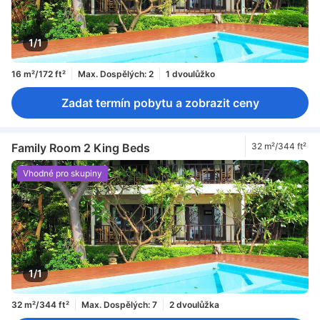
1/1
16 m²/172 ft²
Max. Dospělých: 2
1 dvoulůžko
Zadat termín pobytu a zobrazit ceny
Family Room 2 King Beds
32 m²/344 ft²
Vhodné pro skupiny
1/1
32 m²/344 ft²
Max. Dospělých: 7
2 dvoulůžka