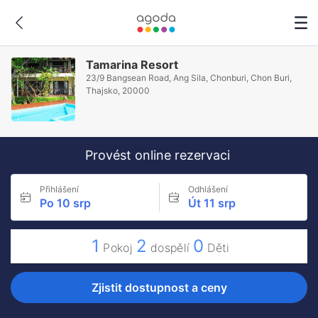
Tamarina Resort
23/9 Bangsean Road, Ang Sila, Chonburi, Chon Buri,
Thajsko, 20000
Provést online rezervaci
Přihlášení
Odhlášení
Po 10 srp
Út 11 srp
1
2
0
Pokoj
dospělí
Děti
Zjistit dostupnost a ceny