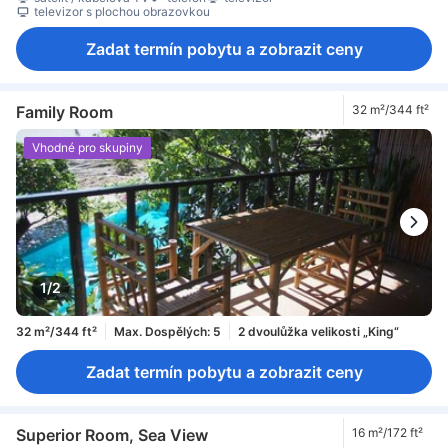
televizor s plochou obrazovkou
Zadat termín pobytu a zobrazit ceny
Family Room
32 m²/344 ft²
Vhodné pro skupiny
1/2
32 m²/344 ft²
Max. Dospělých: 5
2 dvoulůžka velikosti „King“
Zadat termín pobytu a zobrazit ceny
Superior Room, Sea View
16 m²/172 ft²