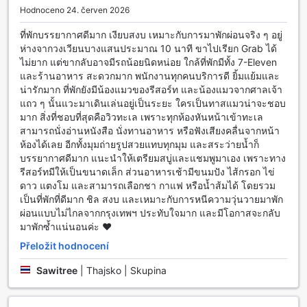
Hodnoceno 24. červen 2026
Hosté se mohou zúčastnit tematických večerů, které
zahrnují tradiční thajské tance a kulinářské zážitky.
ที่พักบรรยากาศดีมาก เงียบสงบ เหมาะกับการมาพักผ่อนจริง ๆ อยู่
Zahrada se tak stává centrem zábavy, kde se setkávají
ห่างจากวงเวียนบางแสนประมาณ 10 นาที ขาไปเรียก Grab ได้
lidé, aby si užili jedinečné chvíle a vytvořili si
ไม่ยาก แต่ขากลับอาจมีรถน้อยนิดหน่อย ใกล้ที่พักมีทั้ง 7-Eleven
nezapomenutelné vzpomínky. Ať už hledáte klidné místo k
และร้านอาหาร สะดวกมาก พนักงานทุกคนบริการดี ยิ้มแย้มและ
odpočinku nebo aktivní zábavu, zahrada v Tamarina
น่ารักมาก ที่พักยังมีน้องแมวของรีสอร์ท และน้องแมวจากศาลเจ้า
Resortu vám poskytne obojí.
แถว ๆ นั้นแวะมาเดินเล่นอยู่เป็นระยะ ใครเป็นทาสแมวน่าจะชอบ
มาก สิ่งที่ชอบที่สุดคือวิวทะเล เพราะทุกห้องหันหน้าเข้าทะเล
Sportovní zařízení v Tamarina Resortu
สามารถนั่งอ่านหนังสือ นั่งทานอาหาร หรือฟังเสียงคลื่นจากหน้า
ห้องได้เลย อีกทั้งมุมถ่ายรูปสวยแทบทุกมุม และสระว่ายน้ำก็
Tamarina Resort v Chonburi je ideálním místem pro všechny
บรรยากาศดีมาก แนะนำให้เตรียมสบู่และแชมพูมาเอง เพราะทาง
milovníky sportu a aktivního odpočinku. Resort se pyšní
รีสอร์ทมีให้เป็นขนาดเล็ก ส่วนอาหารเช้ามีขนมปัง ไส้กรอก ไข่
nejen nádhernými ubytovacími jednotkami, ale také
ดาว แตงโม และสามารถเลือกชา กาแฟ หรือน้ำส้มได้ โดยรวม
skvělými sportovními zařízeními, které uspokojí i ty
เป็นที่พักที่ดีมาก ชิล สงบ และเหมาะกับการหนีความวุ่นวายมาพัก
nejnáročnější hosty. Mezi hlavní atrakce patří vnitřní bazén,
ผ่อนแบบไม่ไกลจากกรุงเทพฯ ประทับใจมาก และมีโอกาสจะกลับ
který je perfektním místem pro plavání v klimatizovaném
มาพักซ้ำแน่นอนค่ะ ❤️
prostředí, a venkovní bazén, kde si můžete užít slunečné
dny a osvěžující vodu pod širým nebem. Oba bazény jsou
Přeložit hodnocení
pečlivě udržovány a nabízejí ideální prostor pro relaxaci po
Sawitree
|
Thajsko | Skupina
dni plném aktivit.
Kromě bazénů má Tamarina Resort také soukromou pláž,
která je pro hosty k dispozici. Tato pláž je ideální pro různé