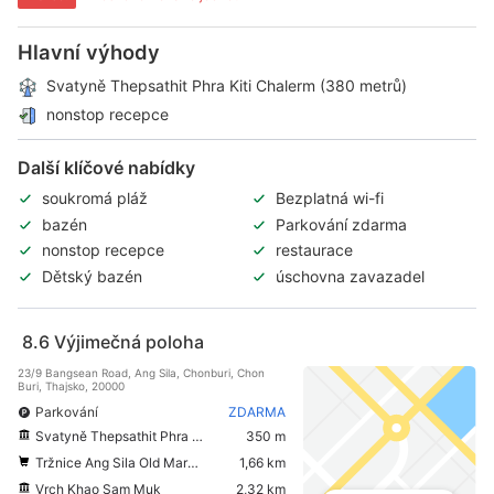
Hlavní výhody
Svatyně Thepsathit Phra Kiti Chalerm (380 metrů)
nonstop recepce
Další klíčové nabídky
soukromá pláž
Bezplatná wi-fi
bazén
Parkování zdarma
nonstop recepce
restaurace
Dětský bazén
úschovna zavazadel
8.6
Výjimečná poloha
23/9 Bangsean Road, Ang Sila, Chonburi, Chon
Buri, Thajsko, 20000
Parkování
ZDARMA
Svatyně Thepsathit Phra Kiti Chalerm
350 m
Tržnice Ang Sila Old Market 133 Years
1,66 km
Vrch Khao Sam Muk
2,32 km