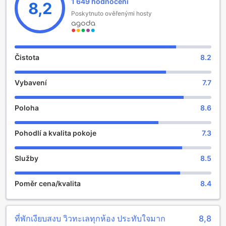
1 649 hodnocení
odpočinek. Odhlášení z hotelu je možné až do 12:00, což
8,2
vám dává dostatek času na relaxaci a užívání si posledních
Poskytnuto ověřenými hosty
chvil v tomto tropickém ráji. Tamarina Resort je také
přátelský k rodinám – děti ve věku od 3 do 9 let mohou
zůstat zdarma, což z něj činí ideální místo pro rodinnou
dovolenou. A pokud plánujete vzít s sebou svého
Čistota
8.2
čtyřnohého přítele, vězte, že si můžete užít pobyt s jedním
domácím mazlíčkem na pokoj. Objevte kouzlo Tamarina
Vybavení
7.7
Resort a nechte se unést krásou Thajska!
Zábavní zařízení v Tamarina Resortu
Poloha
8.6
Tamarina Resort v Chonburi, Thajsko, je ideálním místem
Pohodlí a kvalita pokoje
7.3
pro ty, kteří hledají kombinaci relaxace a zábavy. Resort se
pyšní krásně upravenou zahradou, která je nejen vizuálním
potěšením, ale také skvělým místem pro různé aktivity.
Služby
8.5
Hosté mohou využít prostorné trávníky k organizaci pikniků
nebo si jen tak užívat slunečních paprsků na lehátkách
Poměr cena/kvalita
8.4
obklopených zelení. Zahrada je také ideálním místem pro
rodiny s dětmi, které si mohou hrát na čerstvém vzduchu a
objevovat krásy přírody.
Kromě relaxace v zahradě nabízí Tamarina Resort také
ที่พักเงียบสงบ วิวทะเลทุกห้อง ประทับใจมาก
8,8
možnost pořádání různých společenských akcí a aktivit.