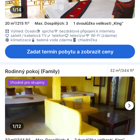
1/14
20 m²/215 ft²
Max. Dospělých: 3
1 dvoulůžko velikosti „King“
Výhled: Oceán
sprcha
bezdrátové připojení k internetu
satelit / kabelová TV
telefon
televizor
Wi-Fi (zdarma)
klimatizace
balená voda zdarma
chladnička
Zadat termín pobytu a zobrazit ceny
Rodinný pokoj (Family)
32 m²/344 ft²
Vhodné pro skupiny
1/12
32 m²/344 ft²
Max. Dospělých: 4
2 dvoulůžka velikosti „King“