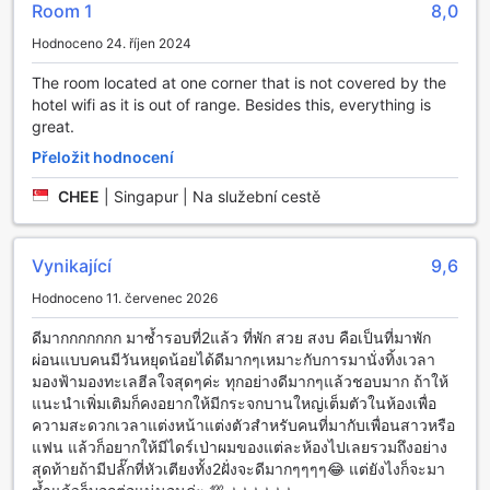
vodní sporty a aktivity, jako je plavání, paddleboarding
Room 1
8,0
nebo jen lenošení na písku. Hosté si mohou užít klidnou
Hodnoceno 24. říjen 2024
atmosféru a nádherné výhledy na moře, zatímco se věnují
svým oblíbeným sportům. Tamarina Resort tak nabízí
The room located at one corner that is not covered by the
dokonalou kombinaci relaxace a sportovního vyžití, což z
hotel wifi as it is out of range. Besides this, everything is
něj činí skvélé místo pro rodiny, páry i jednotlivce, kteří
great.
chtějí prožít aktivní dovolenou v krásném prostředí.
Přeložit hodnocení
Pohodlné vybavení Tamarina Resortu
CHEE
|
Singapur | Na služební cestě
Tamarina Resort v Chonburi, Thajsko, je ideálním místem
pro ty, kteří hledají komfort a pohodlí během svého pobytu.
Vynikající
9,6
V celém resortu je k dispozici bezplatné Wi-Fi připojení, což
umožňuje hostům zůstat ve spojení se světem. Ať už
Hodnoceno 11. červenec 2026
potřebujete pracovat, nebo jen sdílet své zážitky na
sociálních sítích, rychlé a spolehlivé připojení je vám k
ดีมากกกกกกก มาซ้ำรอบที่2แล้ว ที่พัก สวย สงบ คือเป็นที่มาพัก
dispozici v každé místnosti i na veřejných prostorách.
ผ่อนแบบคนมีวันหยุดน้อยได้ดีมากๆเหมาะกับการมานั่งทิ้งเวลา
Pro hosty, kteří si chtějí užít klidnější atmosféru, je
มองฟ้ามองทะเลฮีลใจสุดๆค่ะ ทุกอย่างดีมากๆแล้วชอบมาก ถ้าให้
vyhrazená kuřácká zóna, kde si mohou vychutnat cigaretu
แนะนำเพิ่มเติมก็คงอยากให้มีกระจกบานใหญ่เต็มตัวในห้องเพื่อ
nebo doutník bez rušení ostatních. Resort také nabízí
ความสะดวกเวลาแต่งหน้าแต่งตัวสำหรับคนที่มากับเพื่อนสาวหรือ
službu úschovy zavazadel, což je ideální pro ty, kteří chtějí
แฟน แล้วก็อยากให้มีไดร์เป่าผมของแต่ละห้องไปเลยรวมถึงอย่าง
objevovat okolí bez zbytečného zatížení. A aby byl váš
สุดท้ายถ้ามีปลั๊กที่หัวเตียงทั้ง2ฝั่งจะดีมากๆๆๆๆ😂 แต่ยังไงก็จะมา