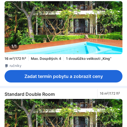
1/1
16 m²/172 ft²
Max. Dospělých: 4
1 dvoulůžko velikosti „King“
ručníky
Zadat termín pobytu a zobrazit ceny
Standard Double Room
16 m²/172 ft²