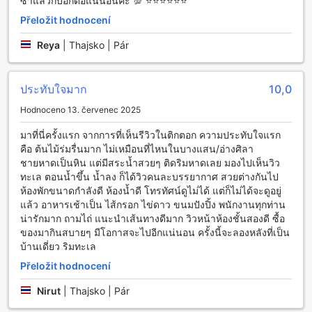
pobyt co nejpříjemnější, tým každodenní údržby se postará
ซ้ำแล้วก็บอกต่อแน่นอนค่ะ 💯 ⭐️⭐️⭐️⭐️⭐️⭐️
o to, aby vaše pokoje byly vždy čisté a útulné. Tamarina
Přeložit hodnocení
Resort je tedy skvělou volbou pro všechny, kteří hledají
pohodlné a praktické vybavení během svého pobytu v
Reya
|
Thajsko | Pár
Thajsku.
Doprava a parkování v Tamarina Resort
ประทับใจมาก
10,0
Hodnoceno 13. červenec 2025
Tamarina Resort v Chonburi nabízí svým hostům pohodlné
a bezproblémové možnosti parkování, které jsou ideální
มาที่นี่ครั้งแรก จากการที่เห็นรีวิวในติกตอก ความประทับใจแรก
pro ty, kteří plánují objevovat krásy Thajska na vlastní pěst.
คือ ต้นไม้ร่มรื่นมาก ไม่เหมือนที่ไหนในบางแสน/อ่างศิลา
Resort disponuje prostorným parkovištěm, které je zcela
ชายหาดเป็นหิน แต่มีสระน้ำสวยๆ ติดริมหาดเลย มองไปเห็นวิว
zdarma, což znamená, že si můžete bezstarostně užívat
ทะเล ตอนน้ำขึ้น น้ำลง ก็ได้วิวคนละบรรยากาศ สวยต่างกันไป
svůj pobyt bez obav o dodatečné náklady na parkování.
ห้องพักขนาดกำลังดี ห้องน้ำดี โทรทัศน์ดูไม่ได้ แต่ก็ไม่ได้จะดูอยู่
Tento komfort vám umožní snadno přijet a odjet, kdykoliv
แล้ว อาหารเช้าเป็น ไส้กรอก ไข่ดาว ขนมปังปิ้ง พนักงานทุกท่าน
se vám to hodí, a zároveň si užít svobodu cestování
น่ารักมาก ถามไถ่ แนะนำเส้นทางดีมาก วิวหน้าห้องชั้นสองดี ซื้อ
vlastním vozem.
ของมากินสบายๆ มีโอกาสจะไปอีกแน่นอน ครั้งนี้จะลองหลังที่เป็น
Parkoviště je strategicky umístěno v blízkosti hlavního
บ้านเดี่ยว ริมทะเล
vchodu do resortu, což zaručuje snadný přístup k vašemu
vozidlu. Ať už plánujete výlety k místním plážím, kulturním
Přeložit hodnocení
památkám nebo do okolních měst, s bezplatným
Nirut
|
Thajsko | Pár
parkováním v Tamarina Resort máte vše na dosah ruky.
Uvolněte se a vychutnejte si bezstarostný pobyt s