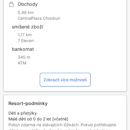
Obchody
5,48 km
CentralPlaza Chonburi
smíšené zboží
1,17 km
7 Eleven
bankomat
340 m
ATM
Zobrazit více možností
Resort–podmínky
Děti a přistýlky
Malé děti od 0 do 2 let [včetně]
Pobyt zdarma na stávajících lůžkách. Pokud potřebujete