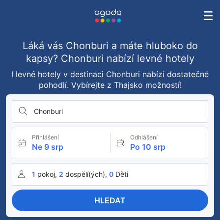
Láká vás Chonburi a máte hluboko do
kapsy? Chonburi nabízí levné hotely
I levné hotely v destinaci Chonburi nabízí dostatečné
pohodlí. Vybírejte z Thajsko možností!
Chonburi
Přihlášení
Odhlášení
Ne 9 srp
Po 10 srp
1
pokoj,
2
dospělí(ých),
0
Děti
HLEDAT