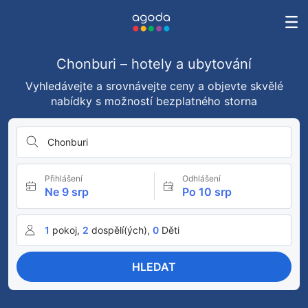
Chonburi – hotely a ubytování
Vyhledávejte a srovnávejte ceny a objevte skvělé
nabídky s možností bezplatného storna
Chonburi
Přihlášení
Odhlášení
Ne 9 srp
Po 10 srp
1
pokoj,
2
dospělí(ých),
0
Děti
HLEDAT